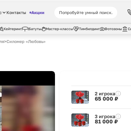
с
Контакты
Акции
Кейтеринг
Батуты
Мастер-классы
Тимбилдинг
Фотозоны
С
ля
>
Силомер «Любовь»
2 игрока
65 000 ₽
3 игрока
81 000 ₽