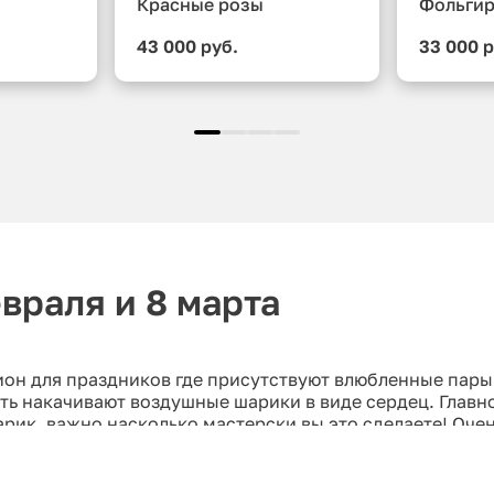
Красные розы
Фольгир
43 000 руб.
33 000 р
враля и 8 марта
ион для праздников где присутствуют влюбленные пары
сть накачивают воздушные шарики в виде сердец. Главн
рик, важно насколько мастерски вы это сделаете! Очен
на состоит из насоса и специального блока, на которо
еобходимо позвонить или написать нам на почту или в