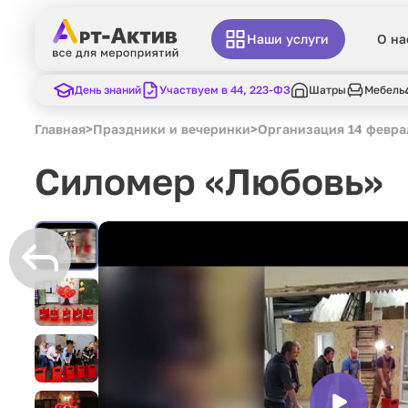
Наши услуги
О на
День знаний
Участвуем в 44, 223-ФЗ
Шатры
Мебель
Главная
>
Праздники и вечеринки
>
Организация 14 февра
Силомер «Любовь»