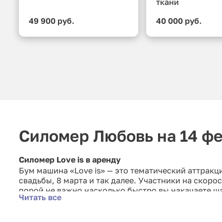
ткани
49 900 руб.
40 000 руб.
Силомер Любовь на 14 фе
Силомер Love is в аренду
Бум машина «Love is» — это тематический аттракц
свадьбы, 8 марта и так далее. Участники на скоро
порой не важно насколько быстро вы накачаете ша
Читать все
Лопайте шары без вреда на окружающих. Бум маши
воздушный шарик. Для аренды этого аттракциона н
на нашем сайте.