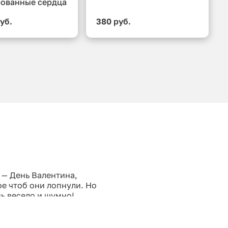
ованные сердца
уб.
380 руб.
 — День Валентина,
ое чтоб они лопнули. Но
ь весело и шумно!
м закрепляется
 соцсети. Все контакты