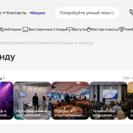
с
Контакты
Акции
Кейтеринг
Выставочные стенды
Батуты
Мастер-классы
Тимб
оборудование
Силовая коммутация в аренду
>
енду
ы
750+ 
ы и
Мультимедийный
Обогрев и
Техническое
З
чной
выставочный
энергоснабжение
оснащение
к
стенд под ключ
зимнего
деловой
о
корпоратива в
конференции
шатре