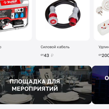
р
Силовой кабель
Удли
43
₽
20
от
от
О
ПЛОЩАДКА ДЛЯ
МЕРОПРИЯТИЙ