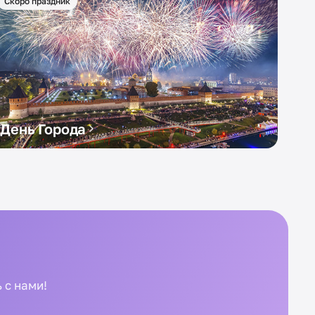
Скоро праздник
День Города
 с нами!