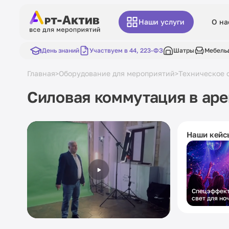
Наши услуги
О на
День знаний
Участвуем в 44, 223-ФЗ
Шатры
Мебель
Главная
Оборудование для мероприятий
Техническое 
>
>
Силовая коммутация в ар
Наши кейс
Спецэффект
свет для но
вечеринки