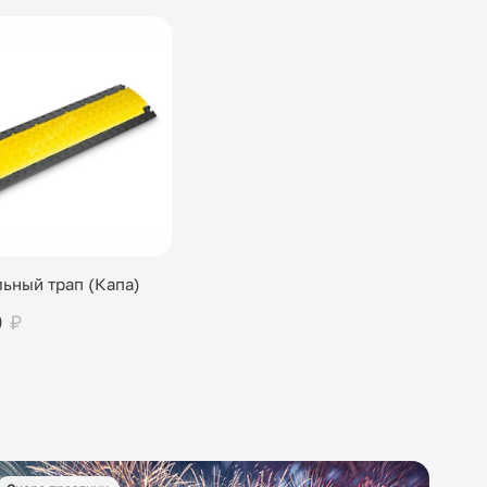
ьный трап (Капа)
0
₽