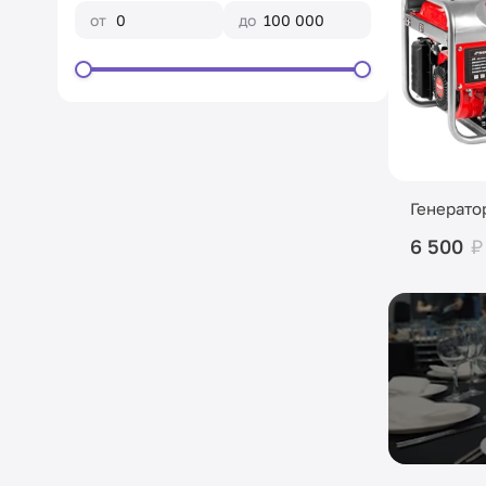
от
до
Генерато
6 500
₽