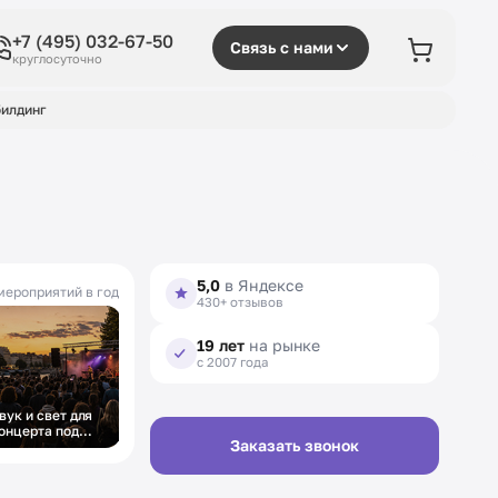
+7 (495) 032-67-50
Связь с нами
круглосуточно
илдинг
5,0
в Яндексе
мероприятий в год
430+ отзывов
19 лет
на рынке
с 2007 года
вук и свет для
онцерта под
Заказать звонок
ткрытым небом