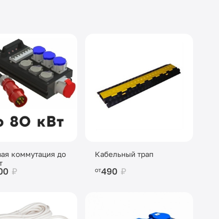
ая коммутация до
Кабельный трап
т
00
₽
490
₽
от