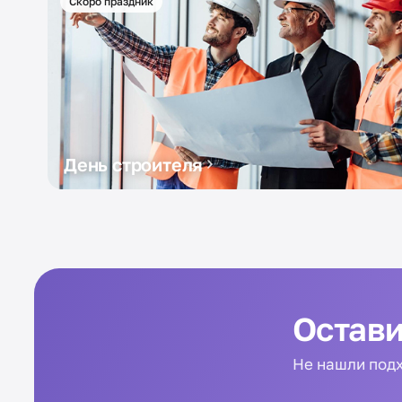
Скоро праздник
День строителя
Остави
Не нашли подх