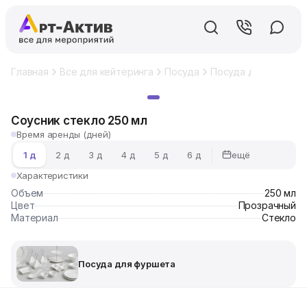
Главная
Все для кейтеринга
Посуда
Посуда для фуршет
Хит
Соусник стекло 250 мл
Время аренды (дней)
ещё
1 д
2 д
3 д
4 д
5 д
6 д
Характеристики
Объем
250 мл
Цвет
Прозрачный
Материал
Стекло
Посуда для фуршета