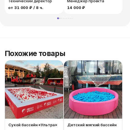
Технический директор
Менеджер проекта
от
31 000 ₽
/ 8 ч.
14 000 ₽
1
Похожие товары
Сухой бассейн «Ультра»
Детский мягкий бассейн