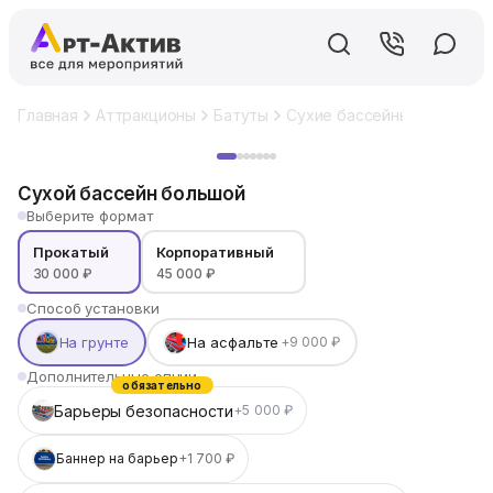
Главная
Аттракционы
Батуты
Сухие бассейны
Сухой б
Хит
Сухой бассейн большой
Выберите формат
Прокатый
Корпоративный
30 000 ₽
45 000 ₽
Способ установки
На грунте
На асфальте
+9 000 ₽
Дополнительные опции
обязательно
Барьеры безопасности
+5 000 ₽
Баннер на барьер
+1 700 ₽