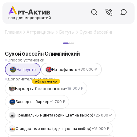
Главная
Аттракционы
Батуты
Сухие бассейны
Сухой б
Хит
Сухой бассейн Олимпийский
Способ установки
На грунте
На асфальте
+30 000 ₽
Дополнительные опции
обязательно
Барьеры безопасности
+18 000 ₽
Баннер на барьер
+1 700 ₽
Премиальные цвета (один цвет на выбор)
+25 000 ₽
Стандартные цвета (один цвет на выбор)
+15 000 ₽