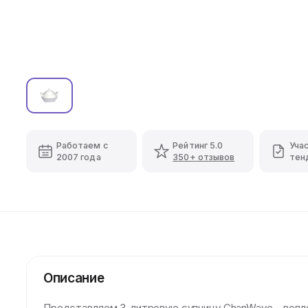
Работаем с
Рейтинг 5.0
Уча
2007 года
350+ отзывов
тен
Описание
Представляем 3-литровую супницу ChanWave – вопло