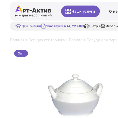
Наши услуги
О на
День знаний
Участвуем в 44, 223-ФЗ
Шатры
Мебель
Главная
Все для кейтеринга
Посуда
Посуда для фур
Хит