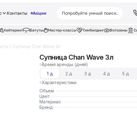
с
Контакты
Акции
Кейтеринг
Батуты
Мастер-классы
Тимбилдинг
Фотозоны
С
шета
Супница Chan Wave 3л
Супница Chan Wave 3л
Время аренды (дней)
1 д
2 д
3 д
4 д
5 д
Характеристики
Объем
Цвет
Материал
Бренд