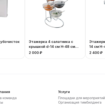
зубочисток
Этажерка 4 салатника с
Этажерк
крышкой d-14 см Н-48 см
14 см Н-
В-30 см
2 000 ₽
2 400 ₽
пания
Услуги
а команда
Площадки для мероприятий
сы
Организация тимбилдинга