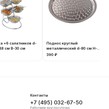
а +6 салатников d-
Поднос круглый
48 см В-30 см
металлический d-80 см Н-5
см
390 ₽
Контакты
+7 (495) 032-67-50
Работаем круглосуточно