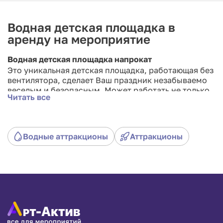
Водная детская площадка в
аренду на мероприятие
Водная детская площадка напрокат
Это уникальная детская площадка, работающая без
вентилятора, сделает Ваш праздник незабываемо
веселым и безопасным. Может работать не только
Читать все
на воде, но и на свежем воздухе или в помещении...
Водные аттракционы
Аттракционы