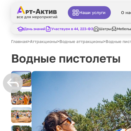
Наши услуги
О на
День знаний
Участвуем в 44, 223-ФЗ
Шатры
Мебель
Главная
>
Аттракционы
>
Водные аттракционы
>
Водные пис
Водные пистолеты