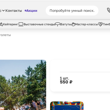
с
Контакты
Акции
Кейтеринг
Выставочные стенды
Батуты
Мастер-классы
Тимб
толеты
1 шт.
550 ₽