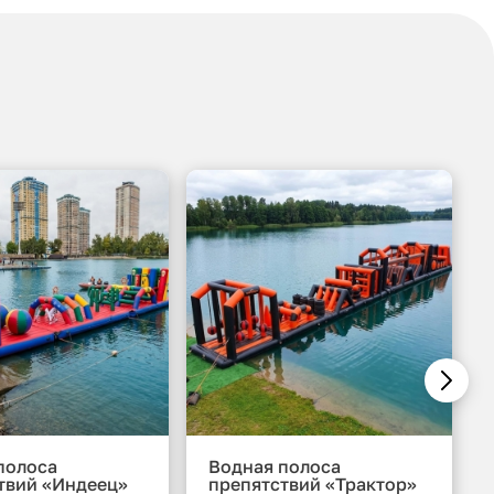
полоса
Водная полоса
твий «Индеец»
препятствий «Трактор»