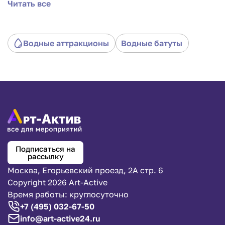
Читать все
веселым. Арендовать батут можно как для воды (он
будет закреплен), так и для суши — решение за
вами!
Водные аттракционы
Водные батуты
Подписаться на
рассылку
Москва, Егорьевский проезд, 2А стр. 6
Copyright 2026 Art-Active
Время работы: круглосуточно
+7 (495) 032-67-50
info@art-active24.ru