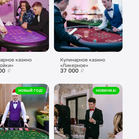
арное казино
Кулинарное казино
ойки»
«Ликерное»
00
₽
37 000
₽
НОВЫЙ ГОД!
НОВИНКА!