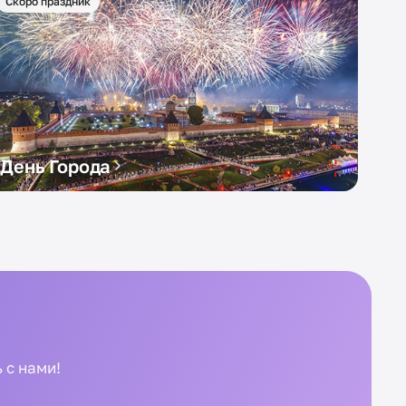
Скоро праздник
День Города
 с нами!