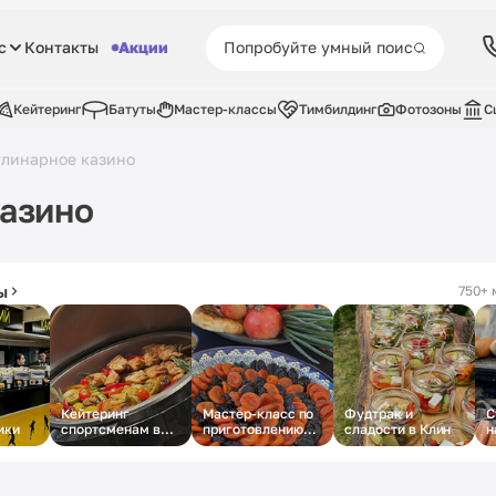
с
Контакты
Акции
Кейтеринг
Батуты
Мастер-классы
Тимбилдинг
Фотозоны
С
улинарное казино
казино
ы
750+ 
Кейтеринг
Мастер-класс по
Фудтрак и
С
ики
спортсменам в
приготовлению
сладости в Клин
н
Лужниках
плова