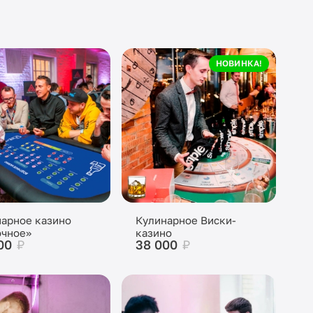
НОВИНКА!
арное казино
Кулинарное Виски-
очное»
казино
00
₽
38 000
₽