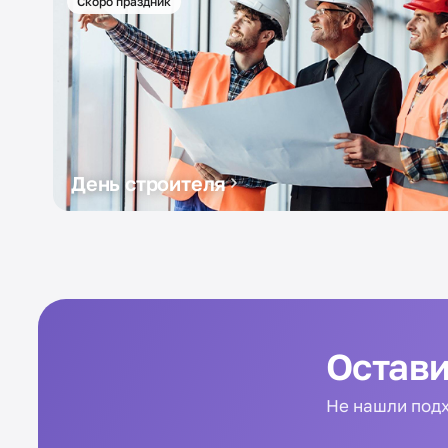
Скоро праздник
День строителя
Остави
Не нашли подх