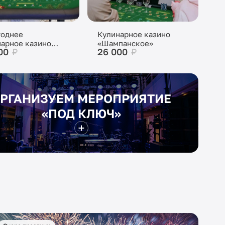
годнее
Кулинарное казино
арное казино
«Шампанское»
00
₽
26 000
₽
панское»
РГАНИЗУЕМ МЕРОПРИЯТИЕ
«ПОД КЛЮЧ»