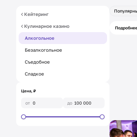
Популярн
Кейтеринг
Кулинарное казино
Питани
Подробне
кассой
Алкогольное
Безалкогольное
Съедобное
Сладкое
Цена, ₽
от
до