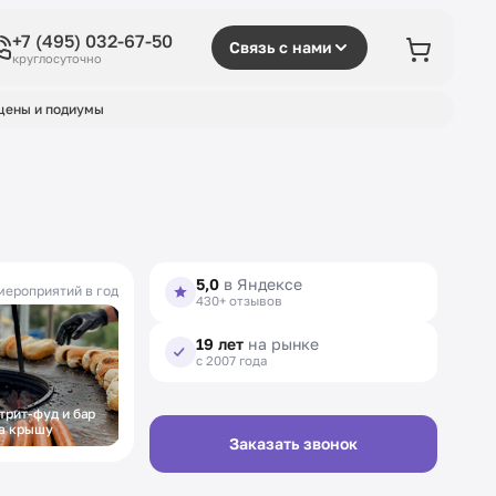
+7 (495) 032-67-50
Связь с нами
круглосуточно
цены и подиумы
5,0
в Яндексе
мероприятий в год
430+ отзывов
19 лет
на рынке
с 2007 года
трит-фуд и бар
Фуршет на
а крышу
открытие
Заказать звонок
выставки в музее