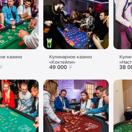
ое казино
Кулинарное казино
Кулин
»
«Коктейли»
«Наст
₽
49 000
₽
38 0