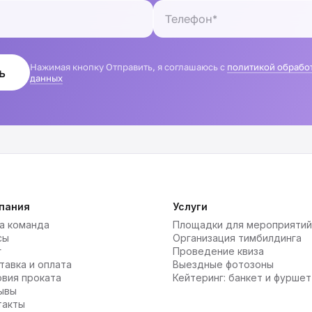
Нажимая кнопку Отправить, я соглашаюсь с
политикой обрабо
ь
данных
пания
Услуги
а команда
Площадки для мероприятий
сы
Организация тимбилдинга
г
Проведение квиза
тавка и оплата
Выездные фотозоны
овия проката
Кейтеринг: банкет и фуршет
ывы
такты