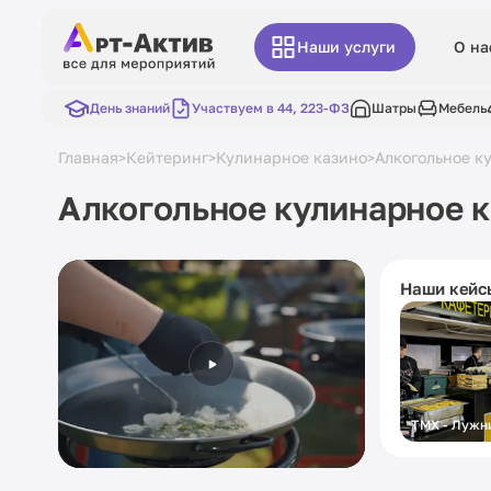
Наши услуги
О на
День знаний
Участвуем в 44, 223-ФЗ
Шатры
Мебель
Главная
Кейтеринг
Кулинарное казино
Алкогольное к
>
>
>
Алкогольное кулинарное 
Наши кейс
ТМХ - Лужн