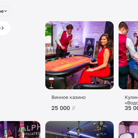
ые
е с
е
 под ключ
Винное казино
Кулин
«Вод
25 000
₽
35 0