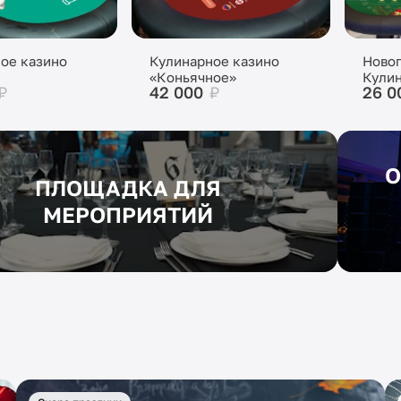
ое казино
Кулинарное казино
Ново
«Коньячное»
Кулин
₽
42 000
₽
26 0
«Шам
О
ПЛОЩАДКА ДЛЯ
МЕРОПРИЯТИЙ