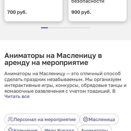
безопасности
700 руб.
900 руб.
Аниматоры на Масленицу в
аренду на мероприятие
Аниматоры на Масленицу — это отличный способ
сделать праздник незабываемым. Мы организуем
интерактивные игры, конкурсы, обрядовые танцы и
ярмарочные развлечения с учетом традиций. В
Читать все
наших арсенале веселые костюмы, реквизит и
сценарии, которые подойдут как для детей, так и
для взрослых. Ваш праздник наполнится смехом,
позитивом и отличным настроением! Закажите
Персонал на мероприятие
Масленица
профессиональных аниматоров уже сегодня и
подарите себе и своим гостям яркие эмоции! Мы
Крещение
Иван Купала
Аниматоры