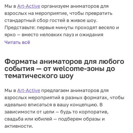
Мы в
Art-Active
организуем аниматоров для
взрослых на мероприятие, чтобы превратить
стандартный сбор гостей в живое шоу.
Представьте: первые минуты проходят весело и
ярко — вместо неловких пауз и ожидания
начинается интерактив. Атмосфера сразу же
Читать всё
раскрывается. Вместо неловких пауз и угловатых
разговоров ваши гости делятся смехом и
Форматы аниматоров для любого
впечатлениями, создают фотографии и видео на
события — от welcome-зоны до
память. Профессиональные аниматоры подходят к
тематического шоу
работе с учетом взрослой аудитории — никаких
детских фокусов, только такт и юмор, который
Мы в
Art-Active
предлагаем аниматоров для
объединяет.
взрослых мероприятий в разных форматах, чтобы
Среди преимуществ заказа аниматоров на
идеально вписаться в вашу концепцию. В
взрослый праздник у нас:
зависимости от цели — будь то корпоратив,
свадьба или юбилей — подберем образы и
Живые персонажи в качественных костюмах
активности.
становятся центром внимания, генерируют