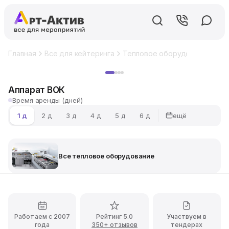
Главная
Все для кейтеринга
Тепловое оборудование
Ап
Хит
Аппарат ВОК
Время аренды (дней)
ещё
1 д
2 д
3 д
4 д
5 д
6 д
Все тепловое оборудование
Работаем с 2007
Рейтинг 5.0
Участвуем в
года
350+ отзывов
тендерах