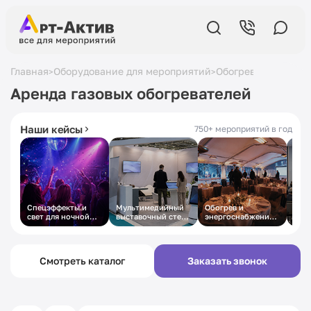
Главная
Оборудование для мероприятий
Обогреватели
Арен
>
>
>
5,0
в Яндексе
19 лет
на рынке
Аренда газовых обогревателей
430+ отзывов
с 2007 года
Наши кейсы
750+ мероприятий в год
Спецэффекты и
Мультимедийный
Обогрев и
Техн
свет для ночной
выставочный стенд
энергоснабжение
осн
вечеринки
под ключ
зимнего
дел
корпоратива в
кон
шатре
Смотреть каталог
Заказать звонок