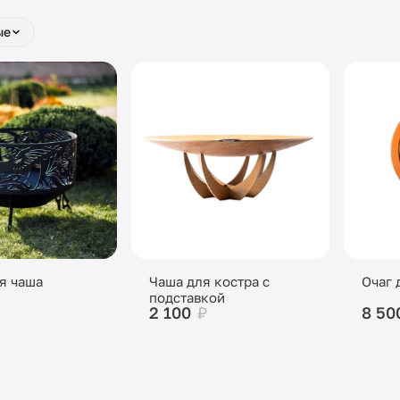
ые
я чаша
Чаша для костра с
Очаг 
подставкой
2 100
₽
8 50