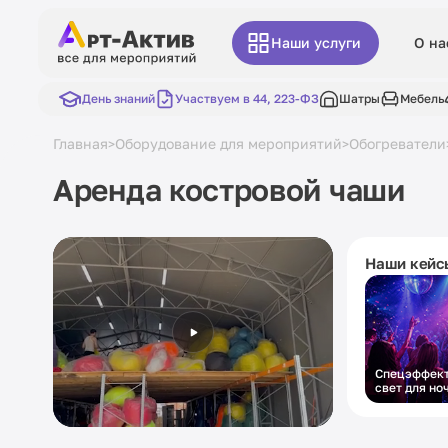
Наши услуги
О на
День знаний
Участвуем в 44, 223-ФЗ
Шатры
Мебель
Главная
Оборудование для мероприятий
Обогреватели
>
>
Аренда костровой чаши
Наши кейс
Спецэффект
свет для но
вечеринки