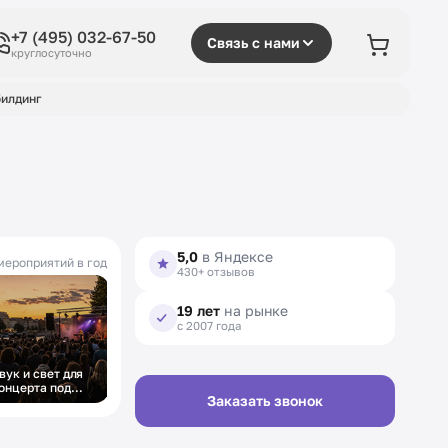
+7 (495) 032-67-50
Связь с нами
круглосуточно
илдинг
5,0
в Яндексе
мероприятий в год
430+ отзывов
19 лет
на рынке
с 2007 года
вук и свет для
онцерта под
Заказать звонок
ткрытым небом