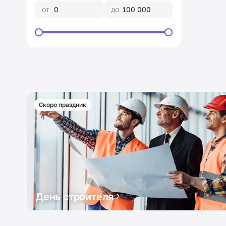
от
до
Скоро праздник
День строителя