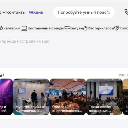
с
Контакты
Акции
Кейтеринг
Выставочные стенды
Батуты
Мастер-классы
Тимб
Аренда костровой чаши
>
ы
750+ 
ы и
Мультимедийный
Обогрев и
Техническое
З
чной
выставочный
энергоснабжение
оснащение
к
стенд под ключ
зимнего
деловой
о
корпоратива в
конференции
шатре