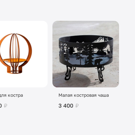
для костра
Малая костровая чаша
0
₽
3 400
₽