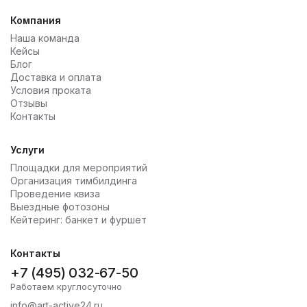
или другой формы — мы доставляем текстиль по
Бархат — выглядит роскошно, предназначена для
Москве и области. Также клиентам доступен
Компания
проведения торжественных мероприятий
самовывоз.
Наша команда
(свадьбы, юбилеи).
Кейсы
Блог
Жаккард — плотная и прочная ткань, которая
Доставка и оплата
украсит стол на детском или другом празднике.
Условия проката
Стрейч — тянущаяся ткань. Скатерти из нее
Отзывы
выглядят стильно и современно. Отличный выбор
Контакты
для корпоративов, вечеринок.
Услуги
Площадки для мероприятий
Организация тимбилдинга
Проведение квиза
Выездные фотозоны
Кейтеринг: банкет и фуршет
Контакты
+7 (495) 032-67-50
Работаем круглосуточно
info@art-active24.ru