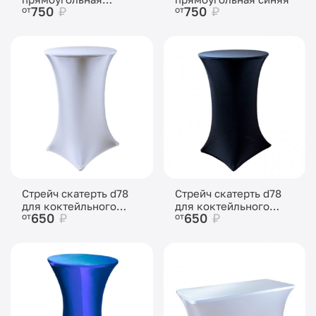
750
₽
750
₽
от
от
черная
Стрейч скатерть d78
Стрейч скатерть d78
для коктейльного
для коктейльного
650
₽
650
₽
от
от
стола белая
стола черная