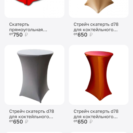
Скатерть
Стрейч скатерть d78
прямоугольная
для коктейльного
750
₽
650
₽
от
от
красная
стола золотая
Стрейч скатерть d78
Стрейч скатерть d78
для коктейльного
для коктейльного
650
₽
650
₽
от
от
стола серая
стола красная