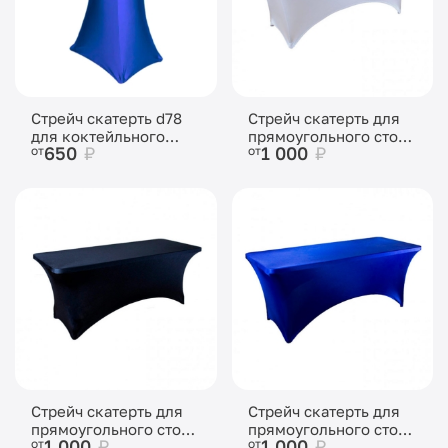
Стрейч скатерть d78
Стрейч скатерть для
для коктейльного
прямоугольного стола
650
₽
1 000
₽
от
от
стола синяя
белая
Стрейч скатерть для
Стрейч скатерть для
прямоугольного стола
прямоугольного стола
1 000
₽
1 000
₽
от
от
черная
синяя