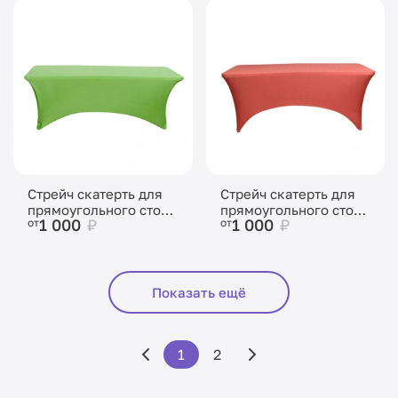
Стрейч скатерть для
Стрейч скатерть для
прямоугольного стола
прямоугольного стола
1 000
₽
1 000
₽
от
от
зеленая
бордовая
Показать ещё
1
2