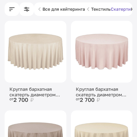
Все для кейтеринга
Текстиль
Скатерти
Кр
Круглая бархатная
Круглая бархатная
скатерть диаметром
скатерть диаметром
2 700
₽
2 700
₽
от
от
3,2м Кокосовый Раф
3,2м Розовая пудра