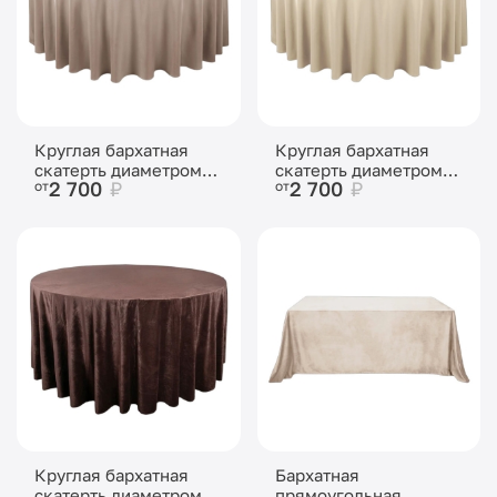
Круглая бархатная
Круглая бархатная
скатерть диаметром
скатерть диаметром
2 700
₽
2 700
₽
от
от
3,2м Капучино
3,2м Бежевая
Круглая бархатная
Бархатная
скатерть диаметром
прямоугольная