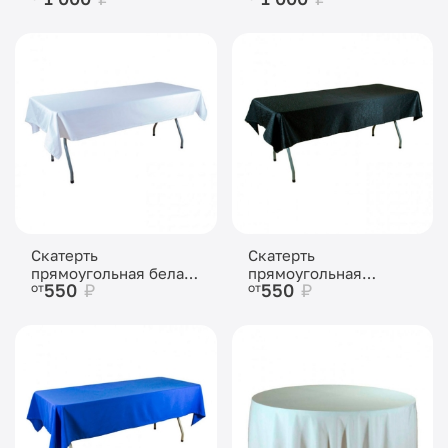
Скатерть
Скатерть
прямоугольная белая
прямоугольная
550
₽
550
₽
от
от
«Жаккард»
черная «Жаккард»