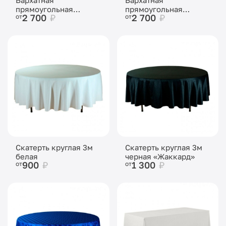
прямоугольная
прямоугольная
2 700
₽
2 700
₽
от
от
скатерть Бежевая
скатерть Темный
шоколад
Скатерть круглая 3м
Скатерть круглая 3м
белая
черная «Жаккард»
900
₽
1 300
₽
от
от