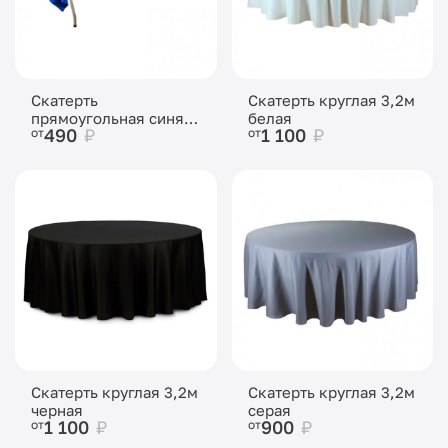
Скатерть
Скатерть круглая 3,2м
прямоугольная синяя
белая
490
₽
1 100
₽
от
от
«Жаккард»
Скатерть круглая 3,2м
Скатерть круглая 3,2м
черная
серая
1 100
₽
900
₽
от
от