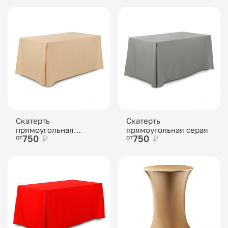
Скатерть
Скатерть
прямоугольная
прямоугольная серая
750
₽
750
₽
от
от
бежевая