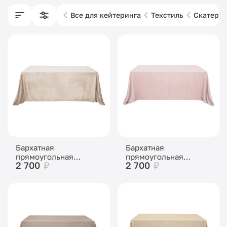
Все для кейтеринга
Текстиль
Скатерти
Бархатная
Бархатная
прямоугольная
прямоугольная
2 700
₽
2 700
₽
скатерть Кокосовый
скатерть Розовая
Раф
пудра