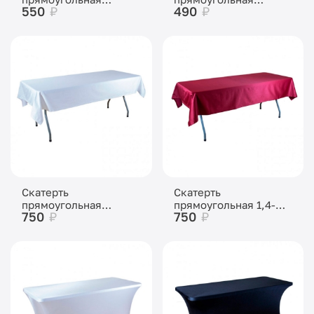
550
₽
490
₽
черная «Жаккард»
бежевая «Жаккард»
Скатерть
Скатерть
прямоугольная
прямоугольная 1,4-
750
₽
750
₽
1,4×2,4м белая
2,4м бордовая