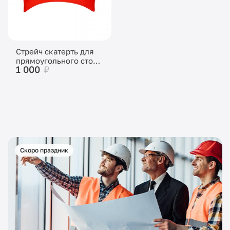
Стрейч скатерть для
прямоугольного стола
1 000
₽
красная
Скоро праздник