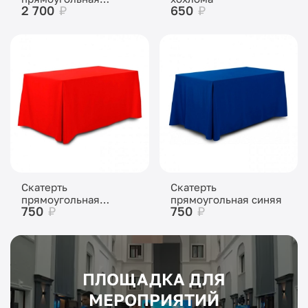
2 700
₽
650
₽
скатерть Темный
шоколад
Скатерть
Скатерть
прямоугольная
прямоугольная синяя
750
₽
750
₽
красная
ПЛОЩАДКА ДЛЯ
МЕРОПРИЯТИЙ