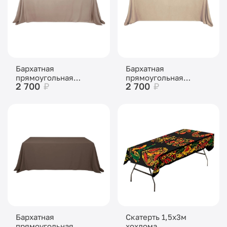
Бархатная
Бархатная
прямоугольная
прямоугольная
2 700
₽
2 700
₽
скатерть Капучино
скатерть Бежевая
Бархатная
Скатерть 1,5x3м
прямоугольная
хохлома