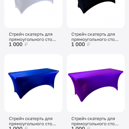
Стрейч скатерть для
Стрейч скатерть для
прямоугольного стола
прямоугольного стола
1 000
₽
1 000
₽
белая
черная
Стрейч скатерть для
Стрейч скатерть для
прямоугольного стола
прямоугольного стола
1 000
₽
1 000
₽
синяя
фиолетовая