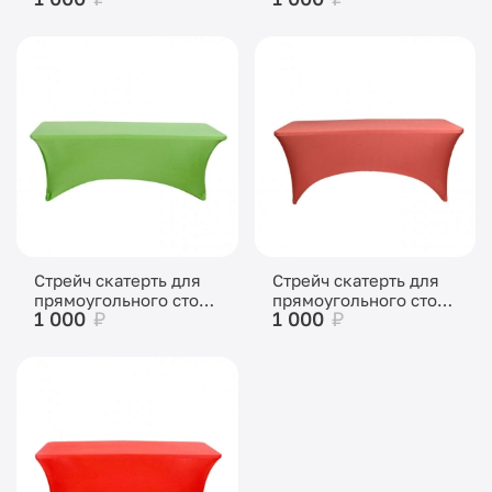
Стрейч скатерть для
Стрейч скатерть для
прямоугольного стола
прямоугольного стола
1 000
₽
1 000
₽
зеленая
бордовая