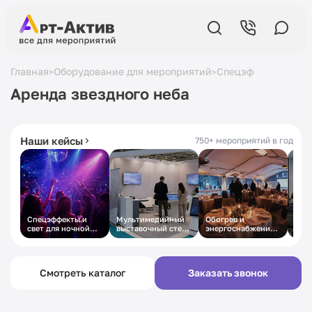
Главная
Оборудование для мероприятий
Спецэффекты
Арен
>
>
>
Аренда звездного неба
5,0
в Яндексе
19 лет
на рынке
430+ отзывов
с 2007 года
Наши кейсы
750+ мероприятий в год
Спецэффекты и
Мультимедийный
Обогрев и
Техн
свет для ночной
выставочный стенд
энергоснабжение
осн
вечеринки
под ключ
зимнего
дел
корпоратива в
кон
шатре
Смотреть каталог
Заказать звонок