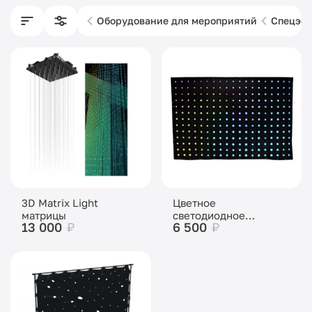
Оборудование для мероприятий
Спецэф
3D Matrix Light
Цветное
матрицы
светодиодное
13 000
₽
6 500
₽
звездное небо
CHAUVET Motion
Drape LED