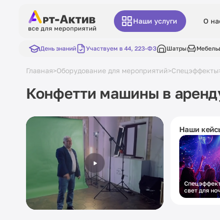
Наши услуги
О на
День знаний
Участвуем в 44, 223-ФЗ
Шатры
Мебель
Главная
Оборудование для мероприятий
Спецэффекты
>
>
Конфетти машины в аренд
Наши кейс
Спецэффект
свет для но
вечеринки