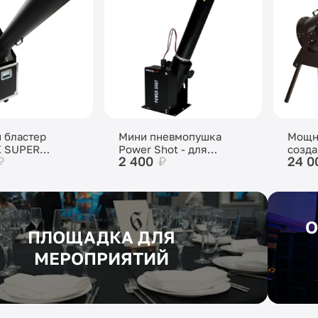
 бластер
Мини пневмопушка
Мощн
X SUPER
Power Shot - для
созда
₽
2 400
₽
24 0
 XL
выброса конфетти и
фейе
серпантина
О
ПЛОЩАДКА ДЛЯ
МЕРОПРИЯТИЙ