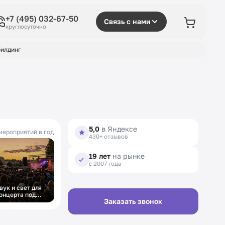
+7 (495) 032-67-50
Связь с нами
круглосуточно
илдинг
5,0
в Яндексе
мероприятий в год
430+ отзывов
19 лет
на рынке
с 2007 года
вук и свет для
онцерта под
Заказать звонок
ткрытым небом