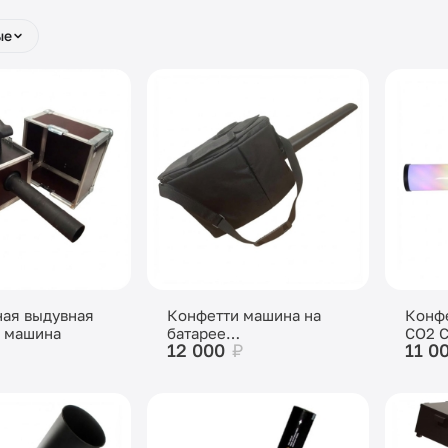
ые
ая выдувная
Конфетти машина на
Конф
 машина
батарее
CO2 C
12 000
₽
11 0
аккумуляторной