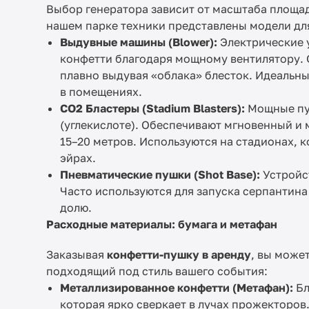
Выбор генератора зависит от масштаба площад
нашем парке техники представлены модели для
Выдувные машины (Blower):
Электрические 
конфетти благодаря мощному вентилятору. 
плавно выдувая «облака» блесток. Идеальны
в помещениях.
CO2 Бластеры (Stadium Blasters):
Мощные пуш
(углекислоте). Обеспечивают мгновенный и
15–20 метров. Используются на стадионах,
эйрах.
Пневматические пушки (Shot Base):
Устройст
Часто используются для запуска серпантин
долю.
Расходные материалы: бумага и метафан
Заказывая
конфетти-пушку в аренду
, вы може
подходящий под стиль вашего события:
Металлизированное конфетти (Метафан):
Бл
которая ярко сверкает в лучах прожекторов