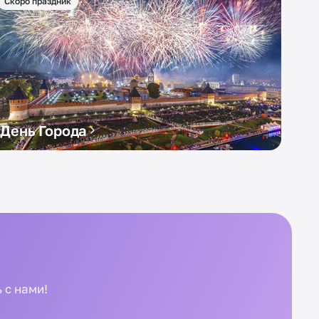
Скоро праздник
День Города
 с нами!