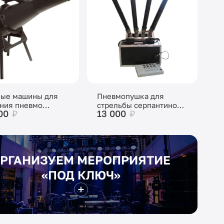
ые машины для
Пневмопушка для
ния пневмо
стрельбы серпантином
00
₽
13 000
₽
рверка
или конфетти
РГАНИЗУЕМ МЕРОПРИЯТИЕ
«ПОД КЛЮЧ»