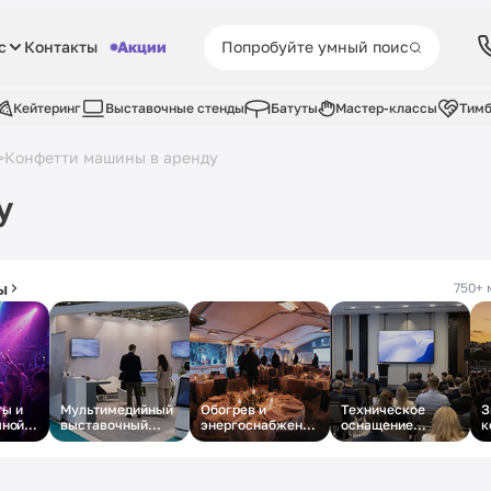
с
Контакты
Акции
Кейтеринг
Выставочные стенды
Батуты
Мастер-классы
Тимб
Конфетти машины в аренду
>
у
ы
750+ 
ы и
Мультимедийный
Обогрев и
Техническое
З
чной
выставочный
энергоснабжение
оснащение
к
стенд под ключ
зимнего
деловой
о
корпоратива в
конференции
шатре