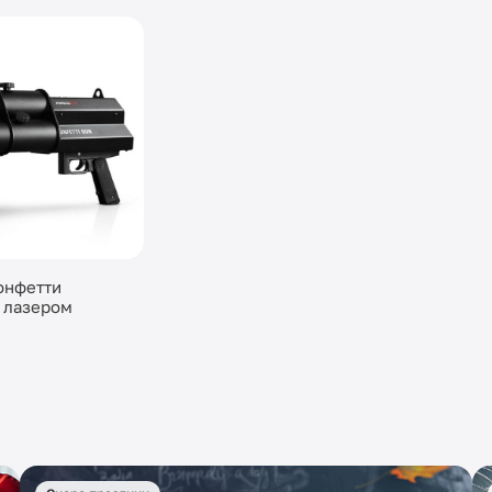
онфетти
 лазером