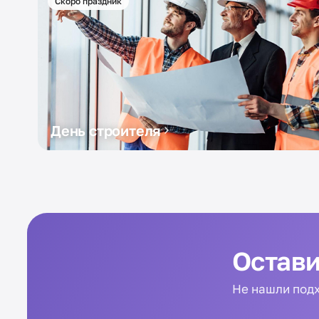
Скоро праздник
День строителя
Остави
Не нашли подх