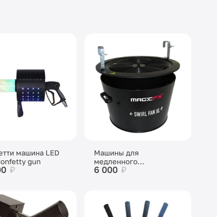
етти машина LED
Машины для
onfetty gun
медленного
00
₽
6 000
₽
распыления снега и
конфетти