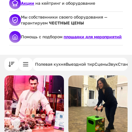
Акции
на кейтринг и оборудование
Мы собственники своего оборудования —
гарантируем
ЧЕСТНЫЕ ЦЕНЫ
Помощь с подбором
площадки для мероприятий
Полевая кухня
Выездной тир
Сцены
Звук
Станц