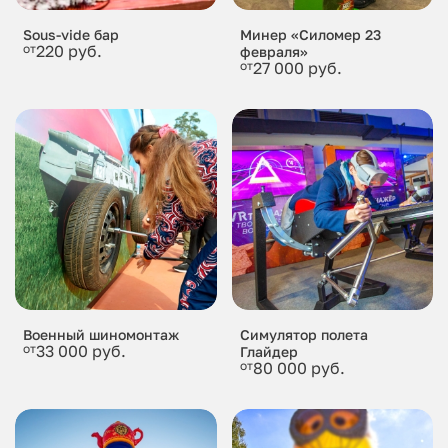
Sous-vide бар
Минер «Силомер 23
от
220 руб.
февраля»
от
27 000 руб.
Военный шиномонтаж
Симулятор полета
от
33 000 руб.
Глайдер
от
80 000 руб.