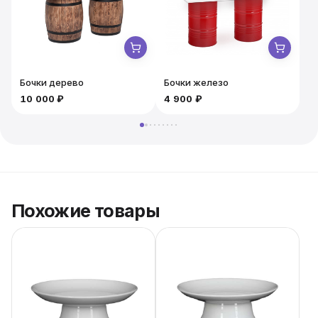
запоминающейся, минимизируя хлопоты по
организации.
Бочки дерево
Бочки железо
10 000 ₽
4 900 ₽
5
Похожие товары