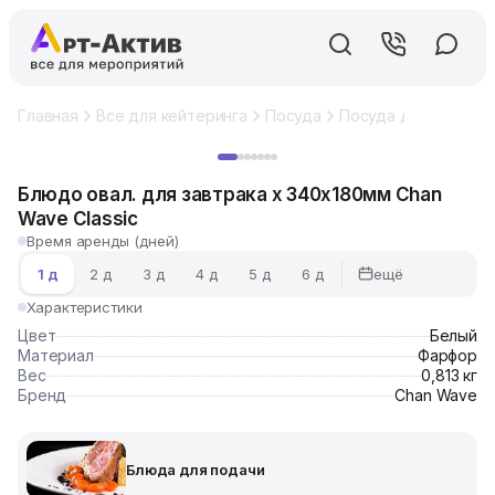
Главная
Все для кейтеринга
Посуда
Посуда для фуршет
Хит
Блюдо овал. для завтрака х 340х180мм Chan
Wave Classic
Время аренды (дней)
ещё
1 д
2 д
3 д
4 д
5 д
6 д
Характеристики
Цвет
Белый
Материал
Фарфор
Вес
0,813 кг
Бренд
Chan Wave
Блюда для подачи