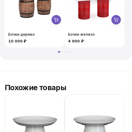
презентации блюд на любом событии.
Бочки дерево
Бочки железо
10 000 ₽
4 900 ₽
5
Похожие товары