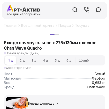
Главная
Все для кейтеринга
Посуда
Посуда для фуршет
Хит
Блюдо прямоугольное х 275х130мм плоское
Chan Wave Quadro
Время аренды (дней)
ещё
1 д
2 д
3 д
4 д
5 д
6 д
Характеристики
Цвет
Белый
Материал
Фарфор
Вес
0,653 кг
Бренд
Chan Wave
Блюда для подачи