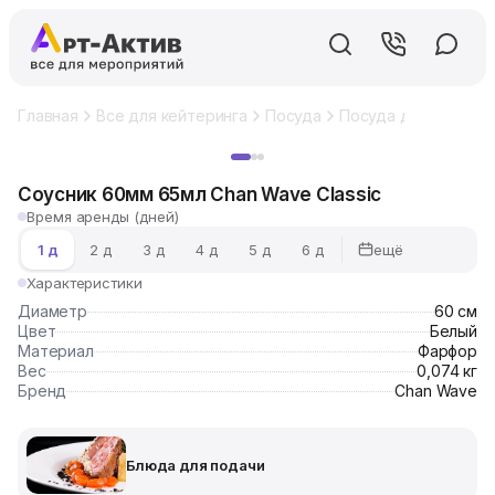
Главная
Все для кейтеринга
Посуда
Посуда для фуршет
Хит
Соусник 60мм 65мл Chan Wave Classic
Время аренды (дней)
ещё
1 д
2 д
3 д
4 д
5 д
6 д
Характеристики
Диаметр
60 см
Цвет
Белый
Материал
Фарфор
Вес
0,074 кг
Бренд
Chan Wave
Блюда для подачи