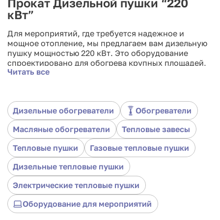
Прокат Дизельной пушки “220
кВт”
Для мероприятий, где требуется надежное и
мощное отопление, мы предлагаем вам дизельную
пушку мощностью 220 кВт. Это оборудование
спроектировано для обогрева крупных площадей,
Читать все
где комфорт гостей имеет первостепенное
значение. Благодаря своей выдающейся
эффективности, эта пушка обеспечит уют и тепло в
самых суровых погодных условиях. Арендуйте
Дизельные обогреватели
Обогреватели
нашу дизельную пушку “220 кВт” и убедитесь в ее
надежности и производительности на вашем
Масляные обогреватели
Тепловые завесы
мероприятии.
Тепловые пушки
Газовые тепловые пушки
Дизельные тепловые пушки
Электрические тепловые пушки
Оборудование для мероприятий