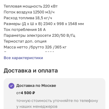
Тепловая мощность 220 кВт
Поток воздуха 12500 м3/ч
Расход топлива 18,5 кг/ч
Размеры (Д x Ш x В) 2340 x 998 x 1548 мм
Ток потребления 16 A
Параметры электросети 230/50 В/Гц
Термостат доп. опция
Масса нетто /брутто 326 /365 кг
Диаметр газоотвода Ø200 мм
Все характеристики
Диаметр сопла Ø4x320, 1x700 мм
Вентилятор осевой
Доставка и оплата
Топливный бак доп. опция
Класс защиты IP43
Электрическая мощность 3,68 кВт
Доставка по Москве
Описание модели:
от
4 500 ₽
точную стоимость уточняйте по телефону
Пушка Мастер комплектуется рядом устройств,
у наших менеджеров