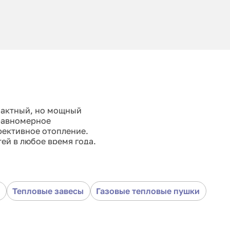
пактный, но мощный
 равномерное
фективное отопление.
ей в любое время года.
Тепловые завесы
Газовые тепловые пушки