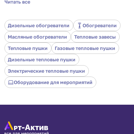
Читать все
управлении, она идеально подходит для различных
мероприятий, включая свадьбы, фестивали и
строительные проекты. С арендой этой пушки ваше
событие останется комфортным и незабываемым.
Дизельные обогреватели
Обогреватели
Масляные обогреватели
Тепловые завесы
Тепловые пушки
Газовые тепловые пушки
Дизельные тепловые пушки
Электрические тепловые пушки
Оборудование для мероприятий