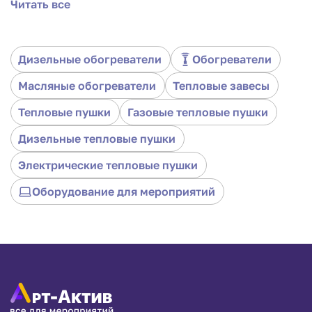
Читать все
Легкая в управлении и безопасная, она идеально
подходит для открытых и закрытых событий.
Гарантированно создаст теплую атмосферу и
удовлетворит все потребности в отоплении на
Дизельные обогреватели
Обогреватели
вашем мероприятии.
Масляные обогреватели
Тепловые завесы
Тепловые пушки
Газовые тепловые пушки
Дизельные тепловые пушки
Электрические тепловые пушки
Оборудование для мероприятий