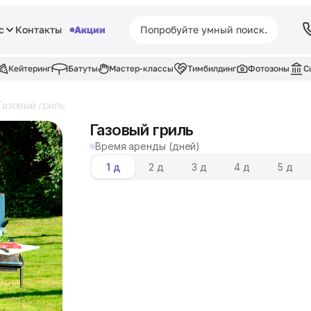
с
Контакты
Акции
Кейтеринг
Батуты
Мастер-классы
Тимбилдинг
Фотозоны
С
Газовый гриль
Газовый гриль
Время аренды (дней)
1 д
2 д
3 д
4 д
5 д