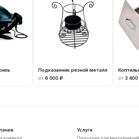
риль
Подказанник резной металл
Коптиль
от
6 000 ₽
от
3 400
пания
Услуги
а команда
Площадки для мероприятий