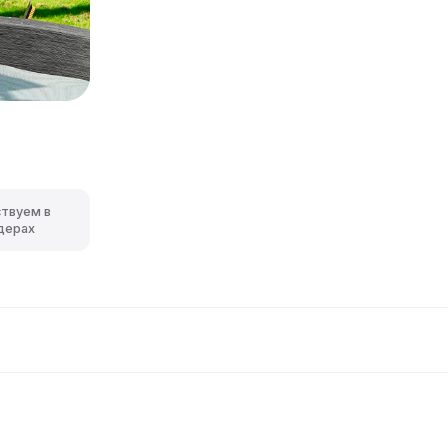
ствуем в
дерах