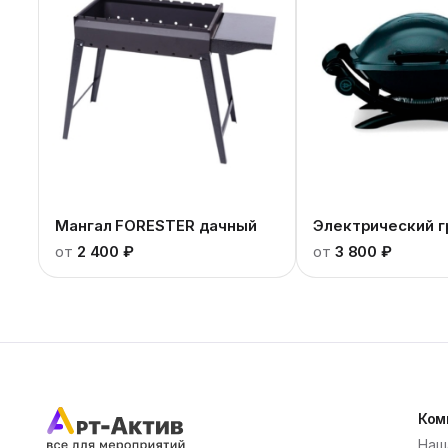
Мангал FORESTER дачный
Электрический г
от
2 400 ₽
от
3 800 ₽
Ком
Наш