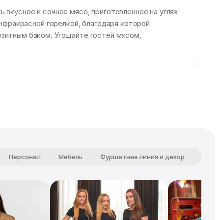
 вкусное и сочное мясо, приготовленное на углях
инфракрасной горелкой, благодаря которой
озитным баком. Угощайте гостей мясом,
Персонал
Мебель
Фуршетная линия и декор
Чист