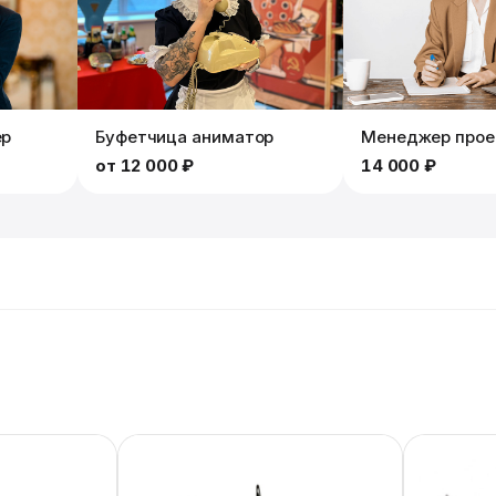
ер
Буфетчица аниматор
Менеджер прое
от
12 000 ₽
14 000 ₽