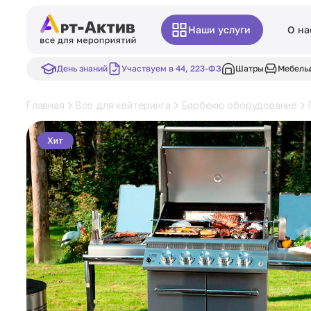
Наши услуги
О на
День знаний
Участвуем в 44, 223-ФЗ
Шатры
Мебель
Главная
Все для кейтеринга
Барбекю оборудование
Хит