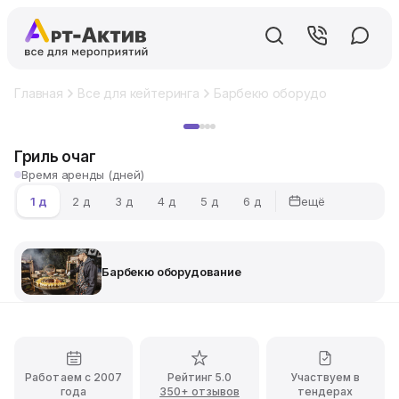
Главная
Все для кейтеринга
Барбекю оборудование
Гри
Хит
Гриль очаг
Время аренды (дней)
ещё
1 д
2 д
3 д
4 д
5 д
6 д
Барбекю оборудование
Работаем с 2007
Рейтинг 5.0
Участвуем в
года
350+ отзывов
тендерах