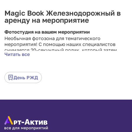
Magic Book Железнодорожный в
аренду на мероприятие
Фотостудия на вашем мероприятии
Необычная фотозона для тематического
мероприятия! С помощью наших специалистов
снимается 20-секундный ролик, который затем
Читать все
оформляется как флипбук с фотографиями: стоит
перелисать книжку, они «оживут», как оживают
рисунки мультипликаторов.
День РЖД
Закажите сейчас!