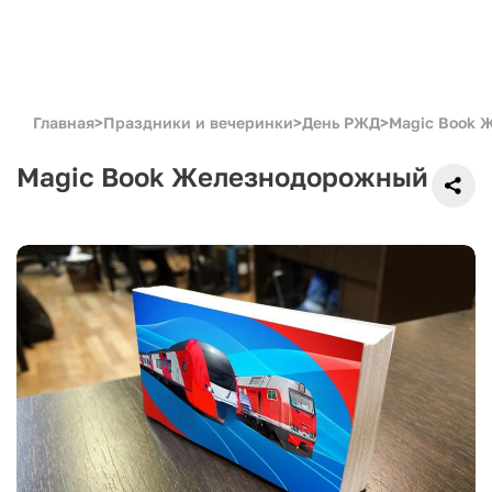
Главная
>
Праздники и вечеринки
>
День РЖД
>
Magic Book 
Magic Book Железнодорожный