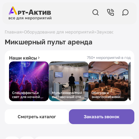
Главная
Оборудование для мероприятий
Звуковое оборудов
>
>
5,0
в Яндексе
19 лет
на рынке
Микшерный пульт аренда
430+ отзывов
с 2007 года
Наши кейсы
750+ мероприятий в год
Спецэффекты и
Мультимедийный
Обогрев и
Техн
свет для ночной
выставочный стенд
энергоснабжение
осн
вечеринки
под ключ
зимнего
дел
корпоратива в
кон
шатре
Смотреть каталог
Заказать звонок