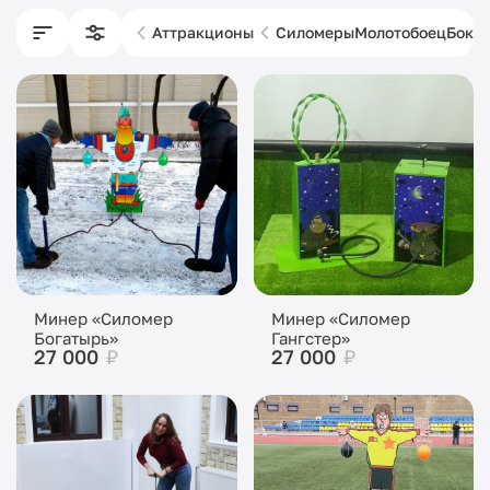
Аттракционы
Силомеры
Молотобоец
Бокс
Минер «Силомер
Минер «Силомер
Богатырь»
Гангстер»
27 000
₽
27 000
₽