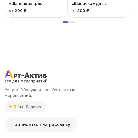
«Шапочка» для
«Шапочка» для
коктейльного стола
коктейльного стола
от
200 ₽
от
200 ₽
золотой
синий
Услуги. Оборудование. Организация
мероприятий.
★ 5.0
на Яндексе
Подписаться на рассылку