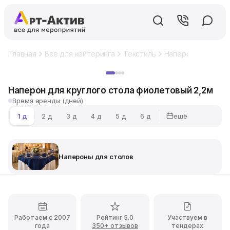
Главная
Все для кейтеринга
Текстиль
Напероны для сто
Хит
Наперон для круглого стола фиолетовый 2,2м
Время аренды (дней)
ещё
1 д
2 д
3 д
4 д
5 д
6 д
Напероны для столов
Работаем с 2007
Рейтинг 5.0
Участвуем в
года
350+ отзывов
тендерах