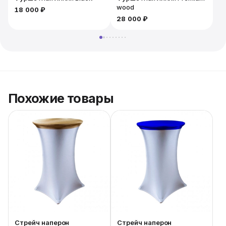
впечатление от подачи блюд и поднимет настроение
wood
18 000 ₽
гостям.
28 000 ₽
1
Похожие товары
Стрейч наперон
Стрейч наперон