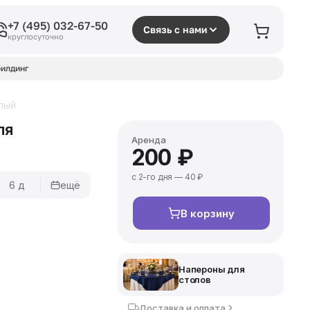
+7 (495) 032-67-50
Связь с нами
круглосуточно
илдинг
лый
ля
Аренда
200 ₽
с 2-го дня — 40 ₽
6 д
ещё
В корзину
Напероны для
столов
Доставка и оплата