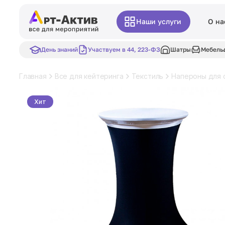
Наши услуги
О на
День знаний
Участвуем в 44, 223-ФЗ
Шатры
Мебель
Главная
Все для кейтеринга
Текстиль
Напероны для 
Хит