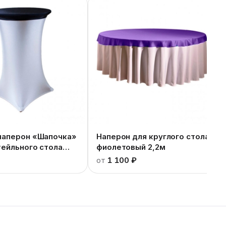
наперон «Шапочка»
Наперон для круглого стола
тейльного стола
фиолетовый 2,2м
от
1 100 ₽