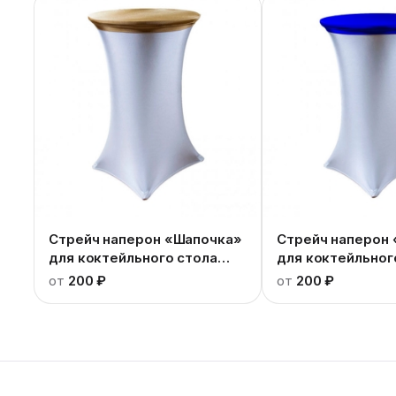
Стрейч наперон «Шапочка»
Стрейч наперон
для коктейльного стола
для коктейльног
золотой
синий
от
200 ₽
от
200 ₽