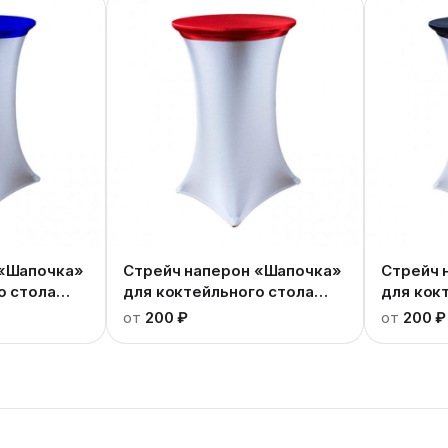
 «Шапочка»
Стрейч наперон «Шапочка»
Стрейч 
о стола
для коктейльного стола
для кок
красный
черный
от
200 ₽
от
200 ₽