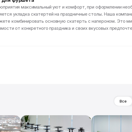
» для фуршета
роприятия максимальный уют и комфорт, при оформлении нео
тся укладка скатертей на праздничные столы. Наша компания
ете комбинировать основную скатерть с напероном. Это ми
симости от конкретного праздника и своих вкусовых предпочт
Все