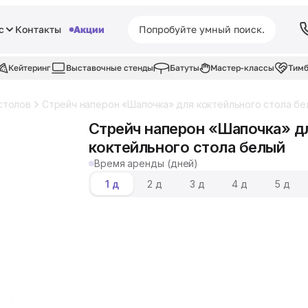
с
Контакты
Акции
Кейтеринг
Выставочные стенды
Батуты
Мастер-классы
Тимб
столов
Стрейч наперон «Шапочка» для коктейльного стола бе
Стрейч наперон «Шапочка» д
коктейльного стола белый
Время аренды (дней)
1 д
2 д
3 д
4 д
5 д