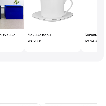
с тканью
Чайные пары
Бокалы
от
23 ₽
от
24 ₽