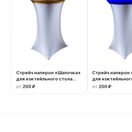
Стрейч наперон «Шапочка»
Стрейч наперон
для коктейльного стола
для коктейльног
золотой
синий
от
200 ₽
от
200 ₽