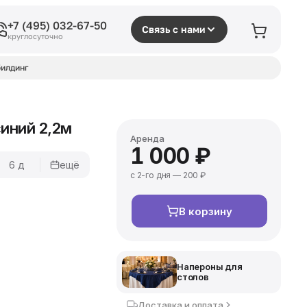
+7 (495) 032-67-50
Связь с нами
круглосуточно
илдинг
синий 2,2м
Аренда
1 000 ₽
6 д
ещё
с 2-го дня — 200 ₽
В корзину
Напероны для
столов
Доставка и оплата