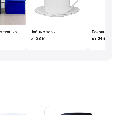
с тканью
Чайные пары
Бокалы
от
23 ₽
от
24 ₽