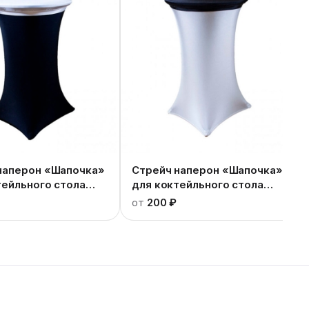
наперон «Шапочка»
Стрейч наперон «Шапочка»
тейльного стола
для коктейльного стола
черный
от
200 ₽