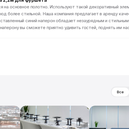
а 2,2м для фуршета
я на основное полотно. Используют такой декоративный эле
люд более стильной. Наша компания предлагает в аренду кач
ставленный синий наперон обладает незаурядным и стильным
аперону вы сможете приятно удивить гостей, поднять им нас
Все