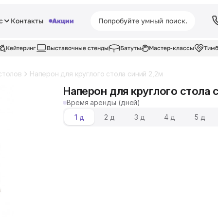
с
Контакты
Акции
Кейтеринг
Выставочные стенды
Батуты
Мастер-классы
Тимб
столов
Наперон для круглого стола синий 2,2м
Наперон для круглого стола 
Время аренды (дней)
1 д
2 д
3 д
4 д
5 д