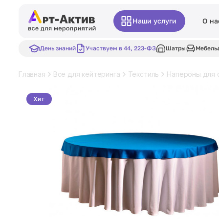
Наши услуги
О на
День знаний
Участвуем в 44, 223-ФЗ
Шатры
Мебель
Главная
Все для кейтеринга
Текстиль
Напероны для 
Хит