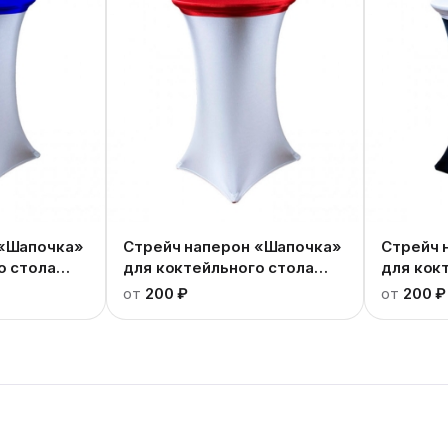
 «Шапочка»
Стрейч наперон «Шапочка»
Стрейч 
о стола
для коктейльного стола
для кок
красный
белый
от
200 ₽
от
200 ₽