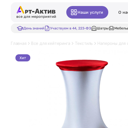
Наши услуги
О на
День знаний
Участвуем в 44, 223-ФЗ
Шатры
Мебель
Главная
Все для кейтеринга
Текстиль
Напероны для 
Хит