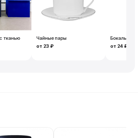
с тканью
Чайные пары
Бокалы
от
23 ₽
от
24 ₽