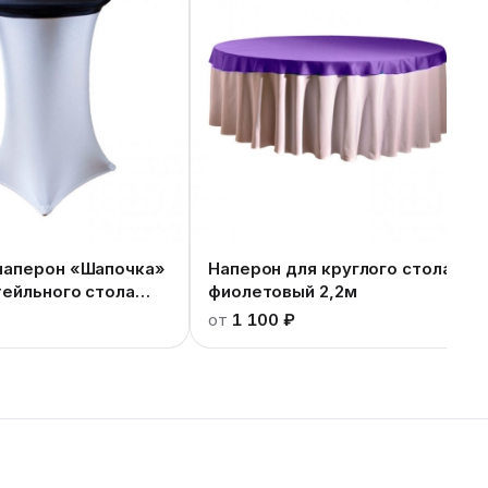
наперон «Шапочка»
Наперон для круглого стола
тейльного стола
фиолетовый 2,2м
от
1 100 ₽