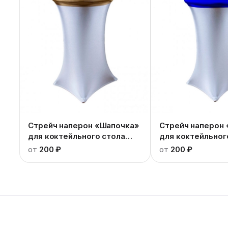
Стрейч наперон «Шапочка»
Стрейч наперон
для коктейльного стола
для коктейльног
золотой
синий
от
200 ₽
от
200 ₽