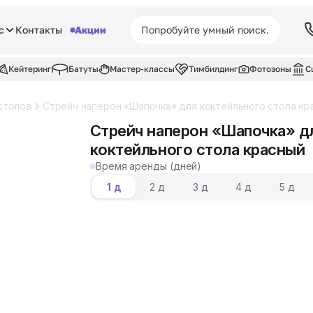
с
Контакты
Акции
Кейтеринг
Батуты
Мастер-классы
Тимбилдинг
Фотозоны
С
столов
Стрейч наперон «Шапочка» для коктейльного стола кр
Стрейч наперон «Шапочка» д
коктейльного стола красный
Время аренды (дней)
1 д
2 д
3 д
4 д
5 д