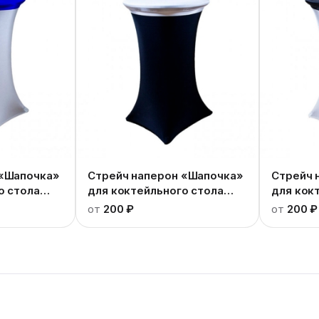
 «Шапочка»
Стрейч наперон «Шапочка»
Стрейч 
о стола
для коктейльного стола
для кок
белый
черный
от
200 ₽
от
200 ₽