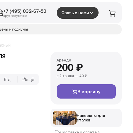
+7 (495) 032-67-50
Связь с нами
круглосуточно
цены и подиумы
асный
ля
Аренда
200 ₽
с 2-го дня — 40 ₽
6 д
ещё
В корзину
Напероны для
столов
Доставка и оплата