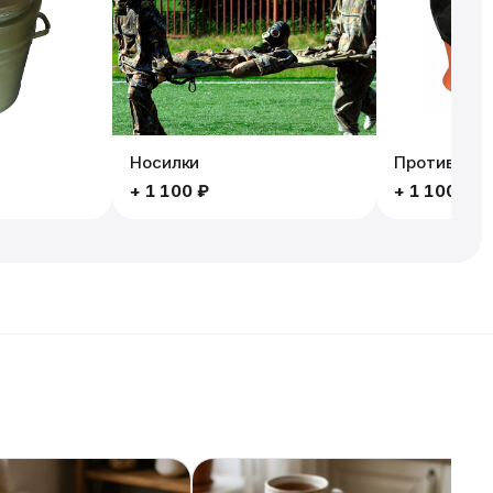
Носилки
Противогаз
+
1 100 ₽
+
1 100 ₽