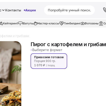
с
Контакты
Акции
Кейтеринг
Батуты
Мастер-классы
Тимбилдинг
Фотозоны
С
тофелем и грибами
Пирог с картофелем и гриба
Выберите формат
Привозим готовое
Порция 900 гр.
1 070 ₽
/ порц.