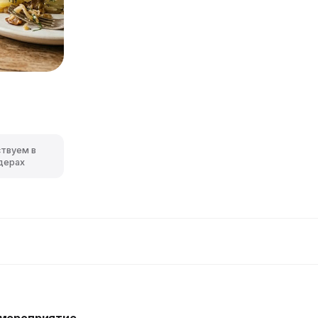
ствуем в
дерах