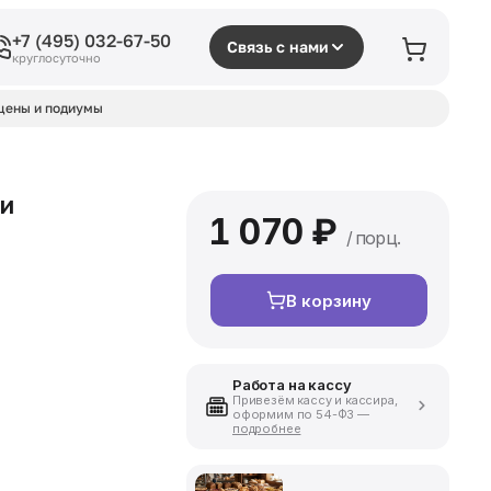
+7 (495) 032-67-50
Связь с нами
круглосуточно
цены и подиумы
ми
1 070 ₽
/ порц.
В корзину
Работа на кассу
Привезём кассу и кассира,
оформим по 54-ФЗ —
подробнее