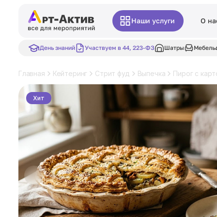
Наши услуги
О на
День знаний
Участвуем в 44, 223-ФЗ
Шатры
Мебель
Главная
Кейтеринг
Стрит фуд
Выпечка
Пирог с кар
Хит