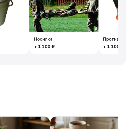
Носилки
Противогаз
+
1 100 ₽
+
1 100 ₽