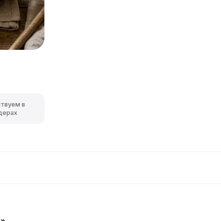
ствуем в
дерах