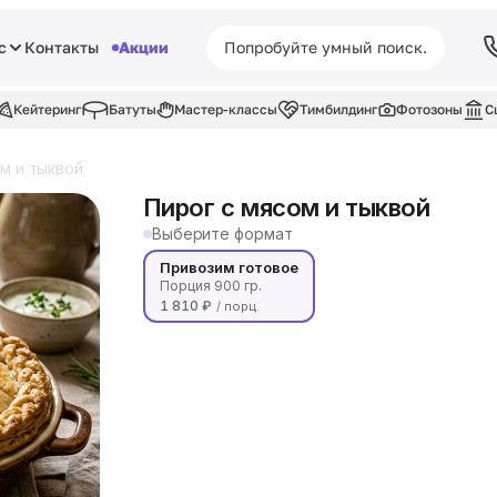
с
Контакты
Акции
Кейтеринг
Батуты
Мастер-классы
Тимбилдинг
Фотозоны
С
м и тыквой
Пирог с мясом и тыквой
Выберите формат
Привозим готовое
Порция 900 гр.
1 810 ₽
/ порц.