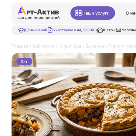
Наши услуги
О на
День знаний
Участвуем в 44, 223-ФЗ
Шатры
Мебель
Главная
Кейтеринг
Стрит фуд
Выпечка
Пирог с мясо
Хит