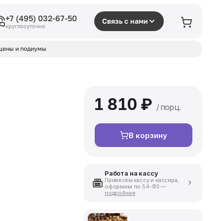
+7 (495) 032-67-50
Связь с нами
круглосуточно
цены и подиумы
1 810 ₽
/ порц.
В корзину
Работа на кассу
Привезём кассу и кассира,
оформим по 54-ФЗ —
подробнее