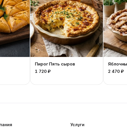
Пирог Пять сыров
Яблочны
1 720 ₽
2 470 ₽
пания
Услуги