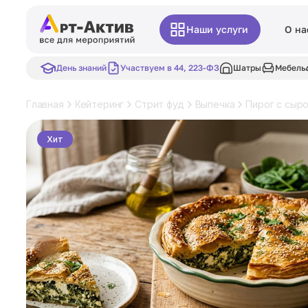
Наши услуги
О на
День знаний
Участвуем в 44, 223-ФЗ
Шатры
Мебель
Главная
Кейтеринг
Стрит фуд
Выпечка
Пирог с сыр
Хит