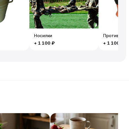
Носилки
Противогаз
+
1 100 ₽
+
1 100 ₽