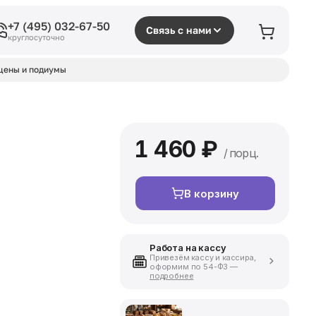
+7 (495) 032-67-50
Связь с нами
круглосуточно
цены и подиумы
1 460 ₽
/ порц.
В корзину
Работа на кассу
Привезём кассу и кассира,
оформим по 54-ФЗ —
подробнее