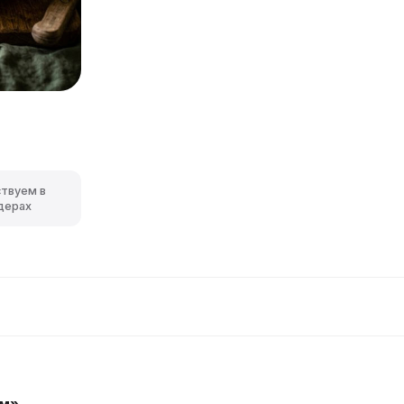
ствуем в
дерах