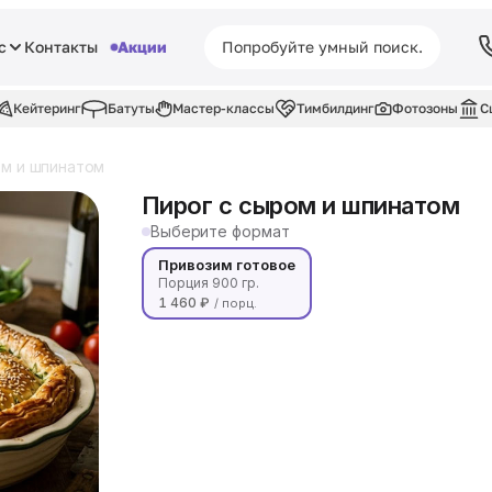
с
Контакты
Акции
Кейтеринг
Батуты
Мастер-классы
Тимбилдинг
Фотозоны
С
ом и шпинатом
Пирог с сыром и шпинатом
Выберите формат
Привозим готовое
Порция 900 гр.
1 460 ₽
/ порц.