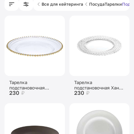
Все для кейтеринга
Посуда
Тарелки
Подс
Тарелка
Тарелка
подстановочная
подстановочная Хани
230
₽
230
₽
Афина с золотыми
стекло 32 см
бусинками 32 см