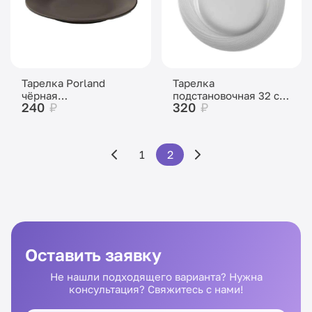
Тарелка Porland
Тарелка
чёрная
подстановочная 32 см
240
₽
320
₽
подстановочная 30 см
Steelite Spyro
1
2
Оставить заявку
Не нашли подходящего варианта? Нужна
консультация? Свяжитесь с нами!