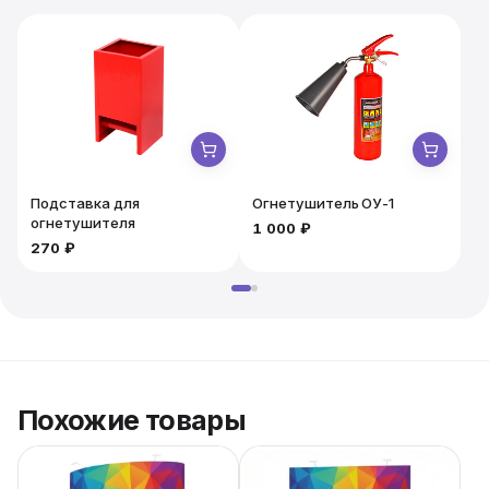
Подставка для
Огнетушитель ОУ-1
огнетушителя
1 000 ₽
1
270 ₽
Похожие товары