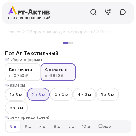
Главная
Оборудование для мероприятий
Выставочный ст
Хит
Поп Ап Текстильный
Выберите формат
Без печати
С печатью
3 750 ₽
6 850 ₽
от
от
Размеры
1 х 3 м
2 х 3 м
3 х 3 м
4 х 3 м
5 х 3 м
6 х 3 м
Время аренды (дней)
ещё
5 д
6 д
7 д
8 д
9 д
10 д