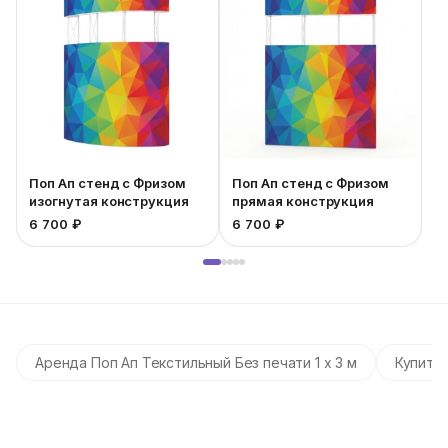
Поп Ап стенд с Фризом
Поп Ап стенд с Фризом
изогнутая конструкция
прямая конструкция
6 700 ₽
6 700 ₽
9
Аренда Поп Ап Текстильный Без печати 1 х 3 м
Купить 