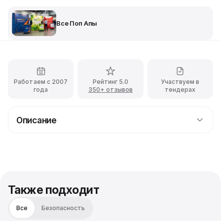
Все Поп Апы
Работаем с 2007
Рейтинг 5.0
Участвуем в
года
350+ отзывов
тендерах
Описание
Аренда текстильного Pop-Up стенда (Fabric)
Хотите вау-фотозону без переплат? Арендуйте
текстильный Pop-Up стенд 2х3 м с вашей печатью!
Это идеальное бесшовное полотно для ярких кадров,
собирается за пару минут. В комплекте легкий каркас,
Также подходит
сумка и ваша уникальная графика.
Все
Безопасность