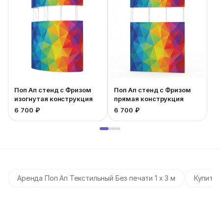
Поп Ап стенд с Фризом
Поп Ап стенд с Фризом
изогнутая конструкция
прямая конструкция
6 700 ₽
6 700 ₽
9
Аренда Поп Ап Текстильный Без печати 1 х 3 м
Купить 