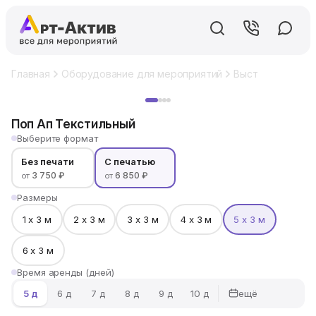
Главная
Оборудование для мероприятий
Выставочный ст
Хит
Поп Ап Текстильный
Выберите формат
Без печати
С печатью
3 750 ₽
6 850 ₽
от
от
Размеры
1 х 3 м
2 х 3 м
3 х 3 м
4 х 3 м
5 х 3 м
6 х 3 м
Время аренды (дней)
ещё
5 д
6 д
7 д
8 д
9 д
10 д