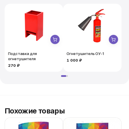
Подставка для
Огнетушитель ОУ-1
огнетушителя
1 000 ₽
1
270 ₽
Похожие товары