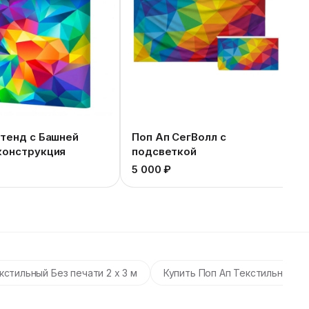
стенд с Башней
Поп Ап СегВолл с
конструкция
подсветкой
5 000 ₽
стильный Без печати 2 х 3 м
Купить Поп Ап Текстильный Без