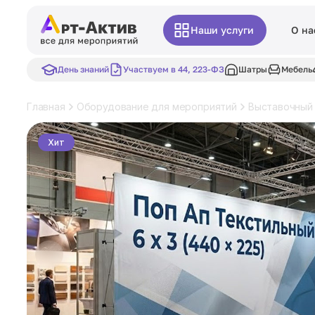
Наши услуги
О на
День знаний
Участвуем в 44, 223-ФЗ
Шатры
Мебель
Главная
Оборудование для мероприятий
Выставочный
Хит