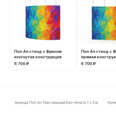
Поп Ап стенд с Фризом
Поп Ап стенд с 
изогнутая конструкция
прямая констру
6 700 ₽
6 700 ₽
Аренда Поп Ап Текстильный Без печати 1 х 3 м
Купи