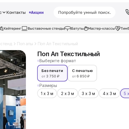
с
Контакты
Акции
Кейтеринг
Выставочные стенды
Батуты
Мастер-классы
Тимб
 стенд
Поп апы
Поп Ап Текстильный
Поп Ап Текстильный
Выберите формат
Без печати
С печатью
3 750 ₽
6 850 ₽
от
от
Размеры
1 х 3 м
2 х 3 м
3 х 3 м
4 х 3 м
5 