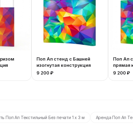
Фризом
Поп Ап стенд с Башней
Поп Ап 
кция
изогнутая конструкция
прямая 
9 200 ₽
9 200 ₽
ть Поп Ап Текстильный Без печати 1 х 3 м
Аренда Поп Ап Тек