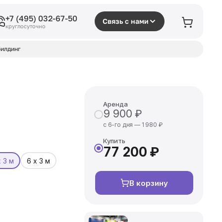
+7 (495) 032-67-50
Связь с нами
круглосуточно
илдинг
Аренда
9 900 ₽
с 6-го дня — 1 980 ₽
Купить
77 200 ₽
х 3 м
6 х 3 м
В корзину