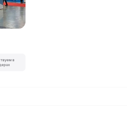
ствуем в
дерах