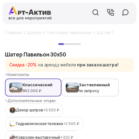
Главная
Шатры
Тентовые павильоны
Шатер Павильон 3
Хит
Шатер Павильон 30x50
Скидка -20%
на аренду мебели
при заказа шатра!
Комплекты
Классический
Застекленный
963 000 ₽
по запросу
Дополнительные опции
Декор шатров
+5 500 ₽
Гидравлическая тележка
+2 500 ₽
Ковролин выставочный
+320 ₽