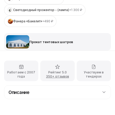
Светодиодный прожектор - (лампа)
+1 300 ₽
Фанера «Бакелит»
+490 ₽
Прокат тентовых шатров
Работаем с 2007
Рейтинг 5.0
Участвуем в
года
350+ отзывов
тендерах
Описание
Двускатный шатер площадью от 1500 кв. м.
Шикарно смотрится павильон. Снабдив сооружение
окнами, можно получить отличный вариант для