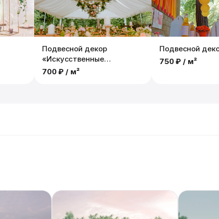
Подвесной декор
Подвесной дек
«Искусственные
750 ₽
/ м²
Растения»
700 ₽
/ м²