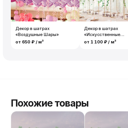
Декор в шатрах
Декор в шатрах
«Воздушные Шары»
«Искусственные
Растения»
от
650 ₽
/ м²
от
1 100 ₽
/ м²
Похожие товары