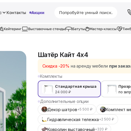
с
Контакты
Акции
Кейтеринг
Выставочные стенды
Батуты
Мастер-классы
Тимб
Шатёр Кайт 4x4
Скидка -20%
на аренду мебели
при заказ
Комплекты
Стандартная крыша
Прозр
24 000 ₽
по зап
Дополнительные опции
Декор шатров
Комплект м
+5 500 ₽
Гидравлическая тележка
+2 500 ₽
Ковролин выставочный
+320 ₽