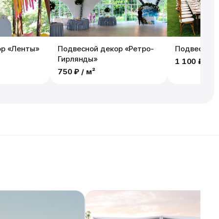
ор «Ленты»
Подвесной декор «Ретро-
Подвесной 
Гирлянды»
1 100 ₽
/ м
750 ₽
/ м²