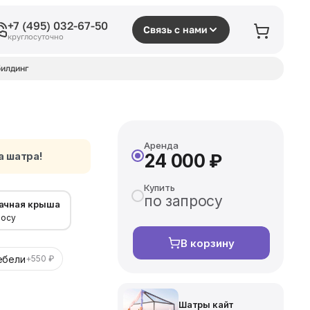
+7 (495) 032-67-50
Связь с нами
круглосуточно
илдинг
Аренда
а шатра!
24 000 ₽
Купить
по запросу
ачная крыша
росу
В корзину
ебели
+550 ₽
Шатры кайт