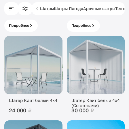
Шатры
Шатры Пагода
Арочные шатры
Тенто
Подробнее
Подробнее
Брендирование
Декор шатров
шатров
Шатёр Кайт белый 4x4
Шатёр Кайт белый 4x4
(Со стенами)
24 000
₽
30 000
₽