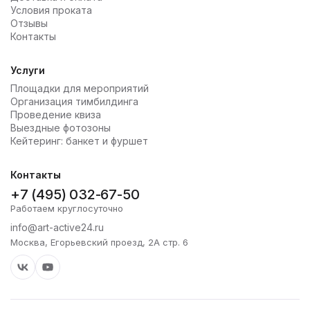
Условия проката
мероприятие, обеспечивая безопасное и
Отзывы
увлекательное времяпрепровождение.
Контакты
Индивидуальный подход: Мы учитываем все ваши
Услуги
пожелания и создаём условия, которые идеально
Площадки для мероприятий
подойдут для вашего мероприятия. Независимо от
Организация тимбилдинга
специфики и масштаба события, мы найдём
Проведение квиза
оптимальное решение для вас.
Выездные фотозоны
Кейтеринг: банкет и фуршет
Комплексные услуги: Мы предлагаем полный
спектр услуг – от аренды кайтов до организации
Контакты
сопутствующих активностей и технической
+7 (495) 032-67-50
поддержки. Вам не придётся беспокоиться о
Работаем круглосуточно
деталях, мы возьмём на себя все организационные
info@art-active24.ru
моменты.
Москва, Егорьевский проезд, 2А стр. 6