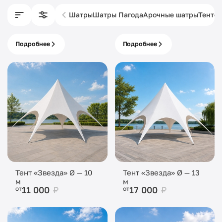
Шатры
Шатры Пагода
Арочные шатры
Тенто
Подробнее
Подробнее
Брендирование
Декор шатров
шатров
Тент «Звезда» Ø — 10
Тент «Звезда» Ø — 13
м
м
11 000
₽
17 000
₽
от
от