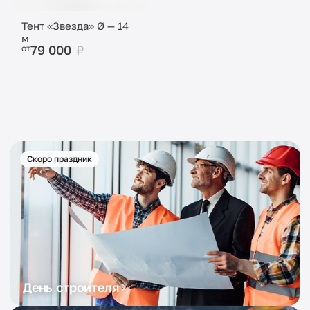
Тент «Звезда» Ø — 14
м
79 000
₽
от
Скоро праздник
День строителя