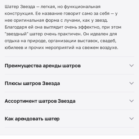
Шатер Звезда — легкая, но функциональная
конструкция. Ее название говорит само за себя — у
нее оригинальная форма с лучами, как у звезд.
Благодаря ей она выглядит очень эффектно, при этом
"звездный" шатер очень практичен. Он идеален для
отдыха на природе, организации выставок, свадеб,
юбилеев и прочих мероприятий на свежем воздухе.
Преимущества аренды шатров
Плюсы шатров Звезда
Ассортимент шатров Звезда
тент
Как арендовать шатер
Она отлично проветривается — это будет
действительно праздник на свежем воздухе.
Площадью. У нас есть варианты от 26 до 135 кв.
При этом она надежно защищает от осадков,