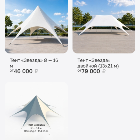
Тент «Звезда» Ø — 16
Тент «Звезда»
м
двойной (13x21 м)
46 000
₽
79 000
₽
от
от