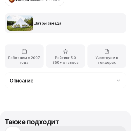
Шатры звезда
Работаем с 2007
Рейтинг 5.0
Участвуем в
года
350+ отзывов
тендерах
Описание
Прокат Тента двойная Звезда площадью 110
кв.м
Шатры выглядят очень стильно и эффектно, а также
имеют очень устойчивую конструкцию, благодаря
чему их так сильно любят использовать на выездных
Также подходит
мероприятиях. Тент Звезда станет идеальным