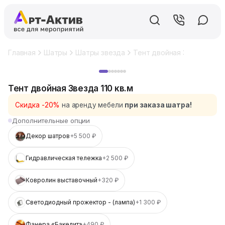
Главная
Шатры
Шатры звезда
Тент двойная Звезда 110 к
Хит
Тент двойная Звезда 110 кв.м
Скидка -20%
на аренду мебели
при заказа шатра!
Дополнительные опции
Декор шатров
+5 500 ₽
Гидравлическая тележка
+2 500 ₽
Ковролин выставочный
+320 ₽
Светодиодный прожектор - (лампа)
+1 300 ₽
Фанера «Бакелит»
+490 ₽