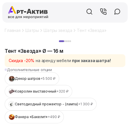
Главная
Шатры
Шатры звезда
Тент «Звезда» Ø — 16 м
Хит
Тент «Звезда» Ø — 16 м
Скидка -20%
на аренду мебели
при заказа шатра!
Дополнительные опции
Декор шатров
+5 500 ₽
Ковролин выставочный
+320 ₽
Светодиодный прожектор - (лампа)
+1 300 ₽
Фанера «Бакелит»
+490 ₽