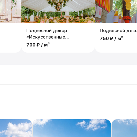
Подвесной декор
Подвесной дек
«Искусственные
750 ₽
/ м²
Растения»
700 ₽
/ м²