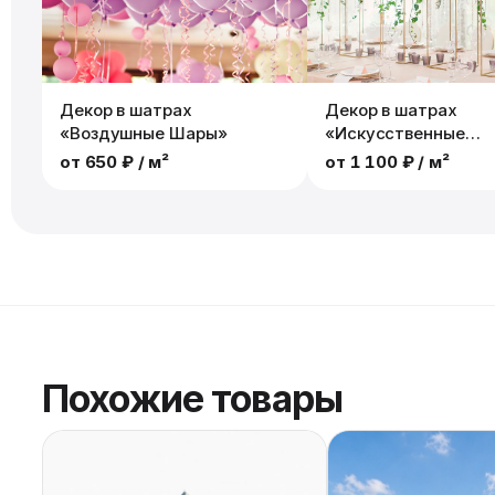
Декор в шатрах
Декор в шатрах
«Воздушные Шары»
«Искусственные
Растения»
от
650 ₽
/ м²
от
1 100 ₽
/ м²
Похожие товары