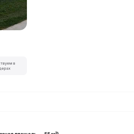
ствуем в
дерах