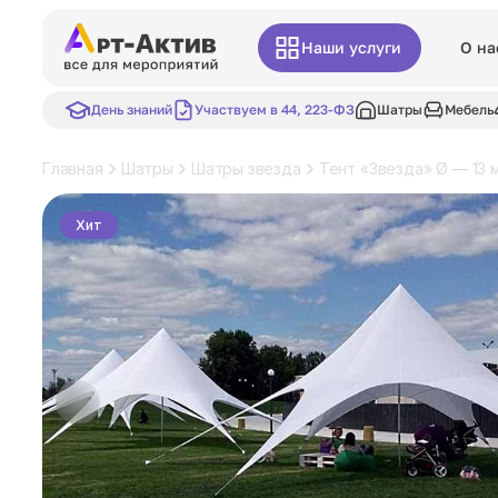
Наши услуги
О на
День знаний
Участвуем в 44, 223-ФЗ
Шатры
Мебель
Главная
Шатры
Шатры звезда
Тент «Звезда» Ø — 13 
Хит