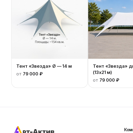
Тент «Звезда» Ø — 14 м
Тент «Звезда» д
(13x21 м)
от
79 000 ₽
от
79 000 ₽
Ком