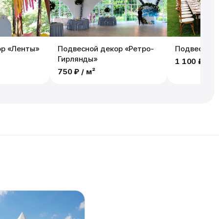
ор «Ленты»
Подвесной декор «Ретро-
Подвесной 
Гирлянды»
1 100 ₽
/ м
750 ₽
/ м²