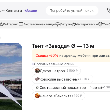
с
Контакты
Акции
Кейтеринг
Выставочные стенды
Батуты
Мастер-классы
Тимб
м
Тент «Звезда» Ø — 13 м
Скидка -20%
на аренду мебели
при заказ
Дополнительные опции
Декор шатров
+5 500 ₽
Ковролин выставочный
+320 ₽
Светодиодный прожектор - (лампа)
+1 3
Фанера «Бакелит»
+490 ₽