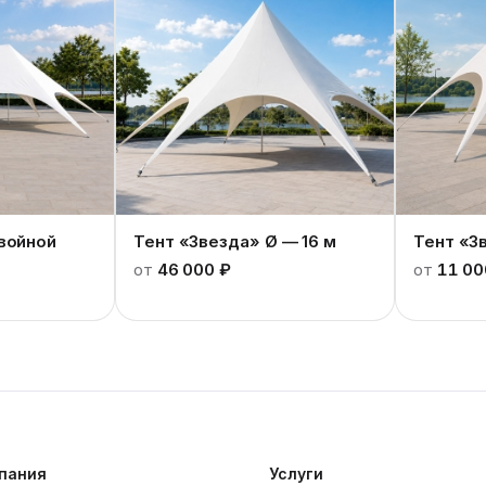
войной
Тент «Звезда» Ø — 16 м
Тент «З
от
46 000 ₽
от
11 00
пания
Услуги